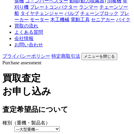
盤機
コ－ンハーベスター
動噴(動力噴霧器)
消毒機
草
刈り機
プレートコンパクター
ランマー
チェーンソー
船
タイヤチェンジャー
バルブ
チェーンブロック
ブレ
ーカー
モーター
木工機械
電動工具
セニアカー
バイク
買取の流れ
よくある質問
会社情報
お問い合わせ
プライバシーポリシー
特定商取引法
メニューを閉じる
Purchase assessment
買取査定
お申し込み
査定希望品について
種別（重機・製品名）