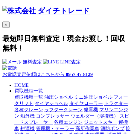
×
最短即日無料査定！
現金お渡し！回収
無料！
無料査定
LINE査定
お電話査定依頼はこちらから
0957-47-8129
HOME
買取機種一覧
買取機種一覧
油圧ショベル
ミニ油圧ショベル
フォー
クリフト
タイヤショベル
タイヤローラー
トラクター
各種クレーン
ラフタークレーン
発電機
マリンエンジ
ン
船外機
コンプレッサー
ウェルダー（溶接機）
スピ
ードスプレーヤー
各種エンジン
ジェットスキー
運搬
車
耕運機
管理機・テーラー
高所作業車
消防ポンプ
旋